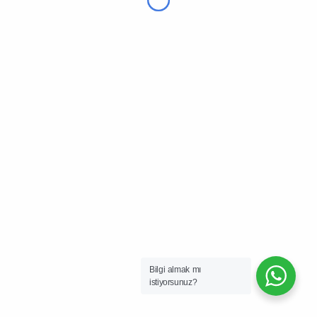
[bookingpress_appointment_service]
Saat:
[bookingpress_appointment_datetime]
Müşteri İsmi:
[bookingpress_appointment_customername]
Takviminize Ekleyin
[bookingpress_appointment_calendar_integration]
Bilgi almak mı
istiyorsunuz?